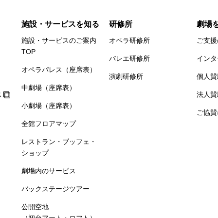
施設・サービスを知る
研修所
劇場
施設・サービスのご案内
オペラ研修所
ご支援
TOP
バレエ研修所
インタ
オペラパレス（座席表）
演劇研修所
個人賛
中劇場（座席表）
ス
法人賛
小劇場（座席表）
ご協賛
全館フロアマップ
レストラン・ブッフェ・
ショップ
劇場内のサービス
バックステージツアー
公開空地