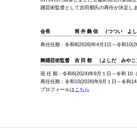
踊芸術監督として吉田都氏の再任が決定し
貸劇場公演
（新国立劇場主催以外の公演）
会長 筒 井 義 信 （つつい よし
再任任期：令和8(2026)年4月1日～令和10(2
舞踊芸術監督 吉 田 都 （よしだ みやこ
現 任 期：令和6(2024)年9月１日～令和 10
再任任期：令和10(2028)年9月１日～令和14(
プロフィールは
こちら