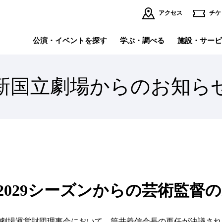
アクセス
チケ
公演・イベントを探す
学ぶ・調べる
施設・サービ
新国立劇場からのお知ら
イベント・講座
理事長挨拶
公
運
施設・サービスの
インターネット小口寄附
個人賛助会員になる
法
ご案内TOP
舞台写真・公演記録
採用情報
オ
～『ウ
全館フロアマップ
バ
バ
～新国
レストラン・ブッフェ・ショップ
託
バレエ&ダンス
演
バレエ研修所
劇場内のサービス
避
イ
バックステージツアー
劇
8/2029シーズンからの芸術監
全
公開空地（初台アート・ロフト）
商
こ
全
劇場運営財団理事会において、筒井義信会長の再任が決議されまし