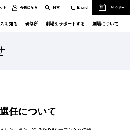
ット
会員になる
検索
English
スを知る
研修所
劇場をサポートする
劇場について
せ
演記録データベース
営理念
人賛助会員になる
ご協賛について
ペラができるまで
ィリアム・テル』の軌跡～
リアフリー情報
レエができるまで
立劇場バレエ団『くるみ割り人形』～
児サービス
劇
演劇研修所
難方法のご案内
ベント・講座
場使用のお申し込み
督の選任について
主催公演一覧
用撮影のお申し込み
ども・学生向けの
芸術鑑賞
国公演
た。また、2028/2029シーズンからの舞