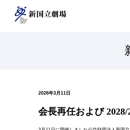
新国立劇場について
ご支援のお願い
オペラパレス
TOP
芸術監督
（座席表）
中劇場
（座席表）
2026年3月11日
オペラ
情報センター
オペラ研修所
研修事業について
小劇場
会長再任および 202
（座席表）
3月11日に開催しました公益財団法人新国立