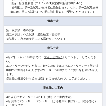
場所：新国立劇場（〒151-0071東京都渋谷区本町1-1-1）
（詳細は、第一次試験の合格者に通知します。なお、第一次試験合格
者には、第二次試験までの間に適性検査をご受検いただきます。）
選考方法
第一次試験：教養試験
第二次試験：作文試験・適性検査・面接等
※試験の内容等は変更になる場合がございます
申込方法
4月22日（水）10:00までに、
マイナビ2027
よりエントリーしてくださ
い。
エントリーいただいた方に、My CareerBoxよりエントリーシート等の提
出物のご案内をいたしますので、同日23:59までにご提出をお願いいたし
ます。
提出物の郵送や持ち込みは受け付けませんので、ご了承ください。
提出物のご案内
3月以前にエントリー：4月1日（水）にご案内予定。
4月以降にエントリー：エントリー日から原則2日以内（土日祝を除く）
にご案内予定。