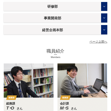
研修部
事業開発部
経営企画本部
ページ上部へ
職員紹介
Members
総務課
会計課
T・O
M・S
さん
さん