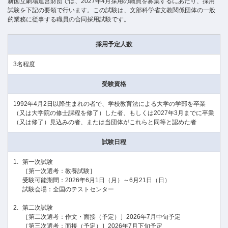
新国立劇場運営財団では、2027年4月採用の職員を募集するにあたり、採用
試験を下記の要領で行います。この試験は、文部科学省文教関係団体の一般
的業務に従事する職員の合同採用試験です。
採用予定人数
3名程度
受験資格
1992年4月2日以降生まれの者で、学校教育法による大学の学部を卒業
（又は大学院の修士課程を修了）した者、もしくは2027年3月までに卒業
（又は修了）見込みの者、または当団体がこれらと同等と認めた者
試験日程
第一次試験
［第一次選考：教養試験］
受験可能期間：2026年6月1日（月）～6月21日（日）
試験会場：全国のテストセンター
第二次試験
［第二次選考：作文・面接（予定）］2026年7月中旬予定
［第三次選考：面接（予定）］2026年7月下旬予定