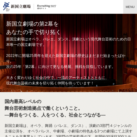
ペ
ペ
こ
こ
こ
ペ
こ
MENU
ー
ー
こ
こ
こ
ー
の
ジ
ジ
か
か
か
ジ
ペ
の
内
ら
ら
ら
の
ー
新国立劇場の第2幕を
先
を
ヘ
本
フ
終
ジ
頭
移
ッ
文
ッ
わ
の
あなたの手で切り拓く
に
動
ダ
に
タ
り
上
新国立劇場はオペラ、バレエ、ダンス、演劇という現代舞台芸術のための日
な
す
情
な
情
に
部
本唯一の国立劇場です。
り
る
報
り
報
な
へ
ま
た
に
ま
に
り
戻
2022年に開場25周年を迎えた新国立劇場の歴史はまだまだ始まったばか
す。
め
な
す。
な
ま
り
り。
の
り
り
す。
ま
次の25年「第2幕」に向けて更なる発展、挑戦を目指しています。
リ
ま
ま
す。
ン
す。
す。
大きく変わりゆく社会の中で、一流のアーティストとともに、
ク
現代舞台芸術の未来を切り拓く仲間を待っています！
で
す。
ヘ
国内最高レベルの
ッ
ダ
舞台芸術創造拠点で働くということ。
情
―舞台をつくる、人をつくる、社会とつながる―
報
に
新国立劇場は、オペラ、舞踊（バレエ、ダンス）、演劇の3部門４ジャンルの
移
主催公演を、 オペラパレス、中劇場、小劇場の特色ある3つの劇場にて上演す
動
ることを主事業としています。3部門の芸術監督の下、年間約30演目300ステ