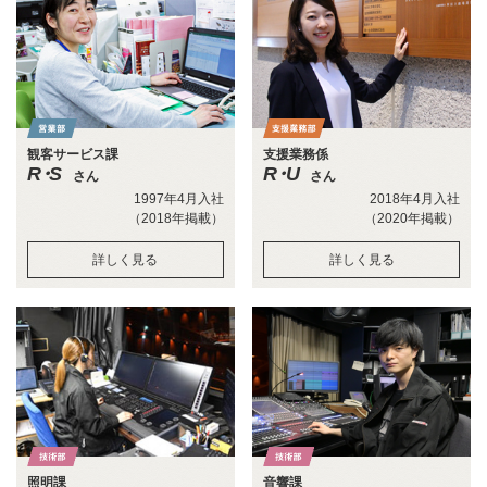
観客サービス課
支援業務係
R・S
R・U
さん
さん
1997年4月入社
2018年4月入社
（2018年掲載）
（2020年掲載）
詳しく見る
詳しく見る
照明課
音響課