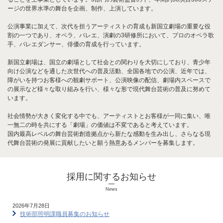
し
ージの世界水準の舞台を企画、制作、上演しています。
ま
す。
公演事業に加えて、次代を担うアーティストの育成も新国立劇場の重要な役
本
割の一つであり、オペラ、バレエ、演劇の3研修所において、プロのオペラ歌
文
手、バレエダンサー、俳優の育成を行っています。
に
移
新国立劇場は、国立の劇場として社会との関わりを大切にしており、青少年
動
向け公演などを通した次世代への普及活動、全国各地での公演、近年では、
し
障がいを持つお客様への観劇サポート、公演映像の配信、劇場内スペースで
ま
の展示など様々な取り組みを行い、様々な形で現代舞台芸術の普及に努めて
す。
います。
フ
ッ
社会情勢が大きく変化する中でも、アーティストとお客様が一同に集い、唯
タ
一無二の時を共にする「劇場」の価値は不変であると考えています。
情
国内最高レベルの舞台芸術創造拠点から新たな感動を生み出し、さらなる現
報
代舞台芸術の発展に貢献したいと願う熱意あるメンバーを募集します。
に
移
動
採用に関するお知らせ
し
ま
News
す。
2026年7月28日
技術部照明課職員募集のお知らせ