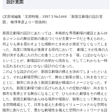
設計意図
(文部省編集「文部時報」1997.3 No1444 「新国立劇場の設計意
図」 柳澤孝彦より一部抜粋)
新国立劇場の設計にあたっては、本格的な専用劇場の建設とあらゆ
るジャンルの舞台芸術の拠点づくりが主要テーマだと考えられた。
何よりも身を震わすような感動やときめきが身近でなくなってしま
った、高度に情報化が進展する現代において、 劇場こそが生身の人
間が演ずる真に人の力に出逢うことのできる「場」にほかならない
ということが、劇場設計の当初から現在も、そしてこれからも一時
も忘れるわけにはいかない設計の心であった。
このような設計の心が、新国立劇場の構えを決めてしまったといえ
よう。それは劇場空間において、舞台と観客が親しく向き合うがご
とくに、都市に向き合う新国立劇場が構成のイメージとなった。す
なわち、新国立劇場で繰り広げられる人々の交歓の場が、向き合う
都市を客席とする舞台になることで、ひらかれた劇場をその構えと
した。新国立劇場のあらゆる場所や場面が、観客にとって舞台とな
る空間構成として、日常を超えた多様なイリュージョナルな空間を
随所に創りだして、豊かな劇場性を備えた空間のネットワークを設