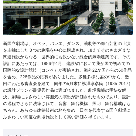
新国立劇場は、オペラ、バレエ、ダンス、演劇等の舞台芸術の上演
を主軸にした３つの劇場を中心に構成され、加えてそのさまざまな
関連施設からなる、世界的にも数少ない総合的劇場建築です。その
設計にあたっては、1986年4月、建設省において我が国で初めての
国際的な設計競技（コンペ）が実施され、海外22か国からの60作品
を含め、228作品の応募がありました。多種多様な案の中から、数
回にわたる審査会を経て、同年の5月末に柳澤孝彦氏（1935-2017）
の設計プランが最優秀作品に選ばれました。劇場機能の明快な解
決、劇場にふさわしい雰囲気の演出が評価されたものであり、設計
の過程でさらに洗練されて、音響、舞台機構、照明、舞台構成はも
ちろん、あらゆる建築技術の粋を集め、日本を代表する国立劇場に
ふさわしい高度な劇場施設として高い評価を得ています。