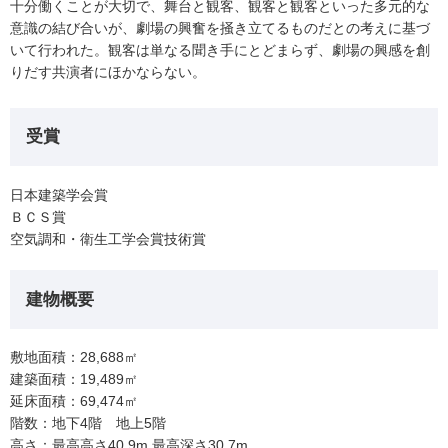
十分働くことが大切で、舞台と観客、観客と観客といった多元的な
意識の結び合いが、劇場の興奮を掻き立てるものだとの考えに基づ
いて行われた。観客は単なる聞き手にとどまらず、劇場の興感を創
りだす共演者にほかならない。
受賞
日本建築学会賞
ＢＣＳ賞
空気調和・衛生工学会賞技術賞
建物概要
敷地面積：28,688㎡
建築面積：19,489㎡
延床面積：69,474㎡
階数：地下4階 地上5階
高さ：最高高さ40.9m 最高深さ30.7m