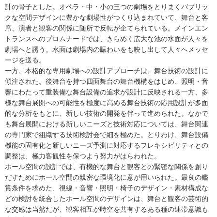
計の骨子とした。オペラ・中・小の三つの劇場をとりまくバブリッ
クな空間デザインに豊かな劇場性がつくり込まれていて、舞台と客
席、演者と観客の関係に随所で反転が企てられている。メインエン
トランスへのプロムナードでは、きらめく広大な池の水面が人々を
劇場へと誘う。水面は劇場内の賑わいをも映し出して人々へメッセ
ージを送る。
一方、本格的な専用劇場への設計アプローチは、舞台技術の設計に
傾注された。後舞台を持つ四面舞台の舞台機構をはじめ、照明・音
響にわたって重装備な舞台設備の追求が設計に反映される一方、多
様な舞台展開への可能性を極度に高める舞台技術の応用設計が多面
的な分析をもとに、新しい技術の開発を伴って進められた。なかで
も舞台展開における新しいニーズと技術対応については、舞台関連
の専門家で組織する技術検討会で細を極めた。とりわけ、舞台設備
機能の固有化と新しいニーズ予測に対応するフレキシビリティとの
調整は、極力客観性を保つよう努力がはらわれた。
ホール空間の設計では、有機的な舞台と観客との緊密な関係を創り
だすためにホール空間の親密な環境化に意が用いられた。最良の鑑
賞条件を求めた、視線・音響・照明・椅子のデザイン・素材構成な
どの検討を統合したホール空間のデザインは、舞台と観客の芸術的
な交感は当然だが、観客相互が時空を共有するある種の連帯意識も